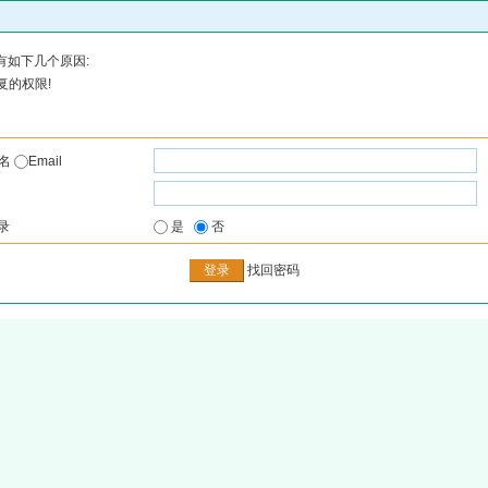
有如下几个原因:
复的权限!
户名
Email
录
是
否
找回密码