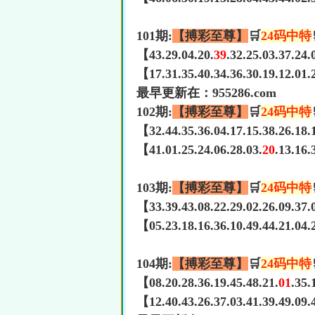
101期:
【搏彩至尊】
🛒
24码中特
【43.29.04.20.
39
.32.25.03.37.24
【17.31.35.40.34.36.30.19.12.01
最早更新在：955286.com
102期:
【搏彩至尊】
🛒
24码中特
【32.44.35.36.04.17.15.38.26.18
【41.01.25.24.06.28.03.
20
.13.16
103期:
【搏彩至尊】
🛒
24码中特
【33.39.43.08.22.29.02.26.09.37
【05.23.18.16.36.10.49.44.21.04
104期:
【搏彩至尊】
🛒
24码中特
【08.20.28.36.19.45.48.21.
01
.35
【12.40.43.26.37.03.41.39.49.09