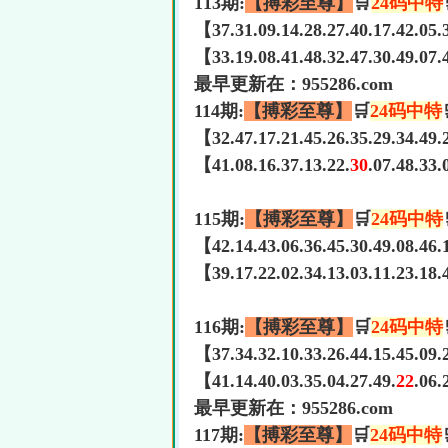
113期:
【搏彩至尊】
🛒
24码中特
【37.31.09.14.28.27.40.17.42.05
【33.19.08.41.48.32.47.30.49.07.
最早更新在：955286.com
114期:
【搏彩至尊】
🛒
24码中特
【32.47.17.21.45.26.35.29.34.49
【41.08.16.37.13.22.
30
.07.48.33
115期:
【搏彩至尊】
🛒
24码中特
【42.14.43.06.36.45.30.49.08.46
【39.17.22.02.34.13.03.11.23.18
116期:
【搏彩至尊】
🛒
24码中特
【37.34.32.10.33.26.44.15.45.09
【41.14.40.03.35.04.27.49.
22
.06
最早更新在：955286.com
117期:
【搏彩至尊】
🛒
24码中特