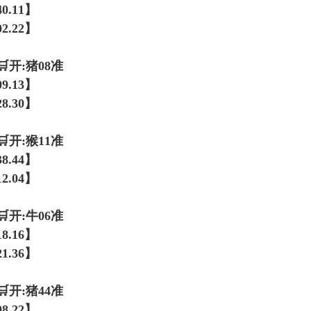
.40.11】
.02.22】
🛒开:猪08准
.09.13】
.28.30】
🛒开:猴11准
.38.44】
.12.04】
🛒开:牛06准
.18.16】
.21.36】
🛒开:猪44准
.08.22】